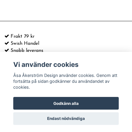
Frakt 79 kr
Swish Handel
Snabb leverans
Vi använder cookies
E-postadress:
info@asaakerstrom.com
Kontakt
Åsa Åkerström Design använder cookies. Genom att
Köpvillkor & information
fortsätta på sidan godkänner du användandet av
Leverans och frakt
cookies.
© Copyright 2026 Åsa Åkerström Design
Godkänn alla
Powered by Quickbutik
Endast nödvändiga