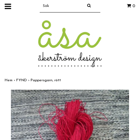
0
Hem
›
FYND
›
Pappersgarn, rött