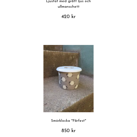
Ljusfat med grått ljus och
ullmanschett
420 kr
Smörklocka "Fårfest"
850 kr