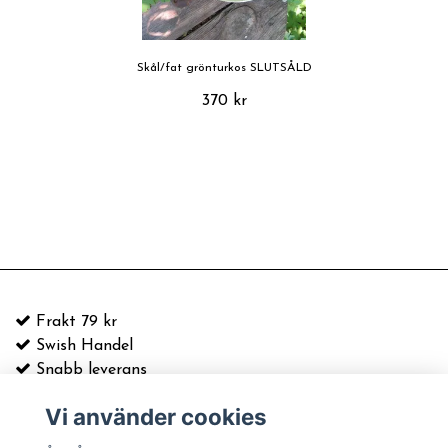
Skål/fat grönturkos SLUTSÅLD
370 kr
Frakt 79 kr
Swish Handel
Snabb leverans
Vi använder cookies
E-postadress:
info@asaakerstrom.com
Kontakt