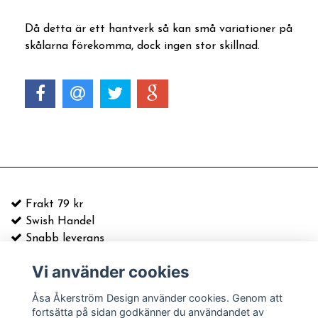
Då detta är ett hantverk så kan små variationer på
skålarna förekomma, dock ingen stor skillnad.
Frakt 79 kr
Swish Handel
Snabb leverans
Vi använder cookies
E-postadress:
info@asaakerstrom.com
Kontakt
Åsa Åkerström Design använder cookies. Genom att
Köpvillkor & information
fortsätta på sidan godkänner du användandet av