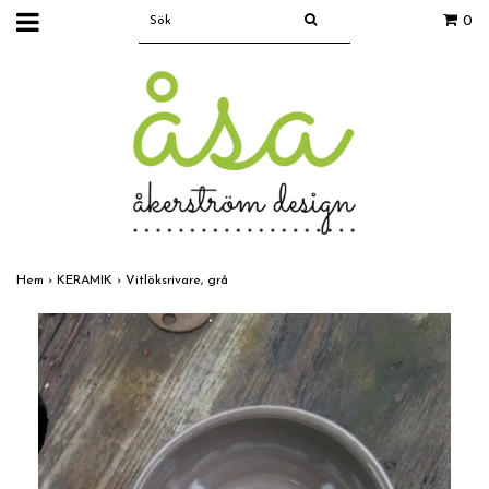
0
Hem
›
KERAMIK
›
Vitlöksrivare, grå