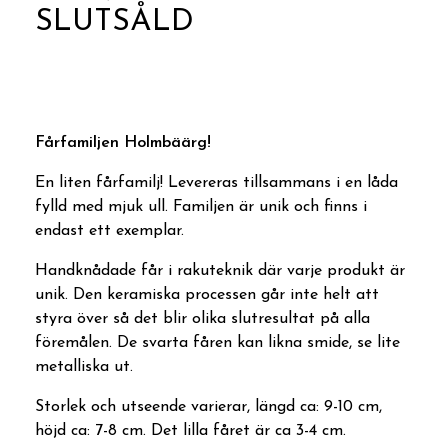
SLUTSÅLD
Produkten är tyvärr slut i lager :(
Fårfamiljen Holmbäärg!
En liten fårfamilj! Levereras tillsammans i en låda
fylld med mjuk ull. Familjen är unik och finns i
endast ett exemplar.
Handknådade får i rakuteknik där varje produkt är
unik. Den keramiska processen går inte helt att
styra över så det blir olika slutresultat på alla
föremålen. De svarta fåren kan likna smide, se lite
metalliska ut.
Storlek och utseende varierar, längd ca: 9-10 cm,
höjd ca: 7-8 cm. Det lilla fåret är ca 3-4 cm.