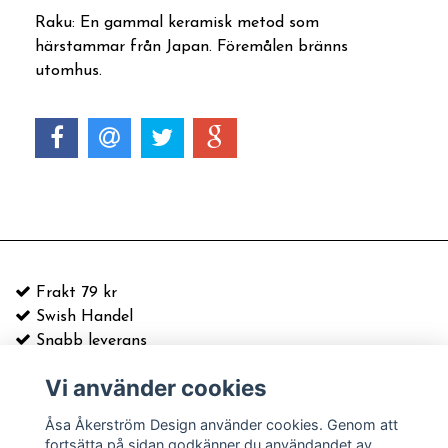
Raku: En gammal keramisk metod som
härstammar från Japan. Föremålen bränns
utomhus.
Frakt 79 kr
Swish Handel
Snabb leverans
Vi använder cookies
E-postadress:
info@asaakerstrom.com
Kontakt
Åsa Åkerström Design använder cookies. Genom att
Köpvillkor & information
fortsätta på sidan godkänner du användandet av