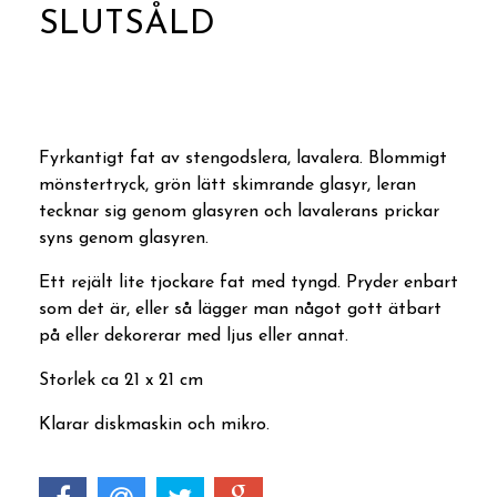
SLUTSÅLD
Produkten är tyvärr slut i lager :(
Fyrkantigt fat av stengodslera, lavalera. Blommigt
mönstertryck, grön lätt skimrande glasyr, leran
tecknar sig genom glasyren och lavalerans prickar
syns genom glasyren.
Ett rejält lite tjockare fat med tyngd. Pryder enbart
som det är, eller så lägger man något gott ätbart
på eller dekorerar med ljus eller annat.
Storlek ca 21 x 21 cm
Klarar diskmaskin och mikro.