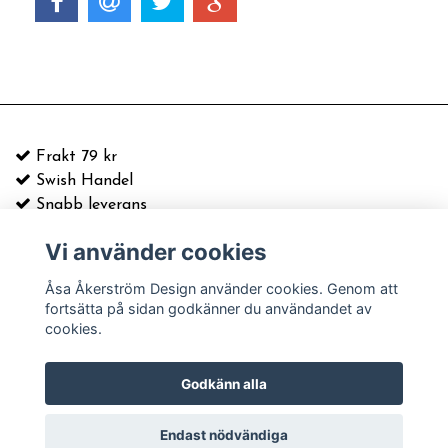
Frakt 79 kr
Swish Handel
Snabb leverans
Vi använder cookies
E-postadress:
info@asaakerstrom.com
Kontakt
Åsa Åkerström Design använder cookies. Genom att
Köpvillkor & information
fortsätta på sidan godkänner du användandet av
Leverans och frakt
cookies.
© Copyright 2026 Åsa Åkerström Design
Godkänn alla
Powered by Quickbutik
Endast nödvändiga