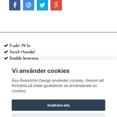
Frakt 79 kr
Swish Handel
Snabb leverans
Vi använder cookies
E-postadress:
info@asaakerstrom.com
Kontakt
Åsa Åkerström Design använder cookies. Genom att
Köpvillkor & information
fortsätta på sidan godkänner du användandet av
Leverans och frakt
cookies.
© Copyright 2026 Åsa Åkerström Design
Godkänn alla
Powered by Quickbutik