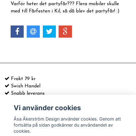
Varför heter det partyfår??? Flera mobiler skulle
med till Fårfesten i Kil, så då blev det partyfår! :)
Frakt 79 kr
Swish Handel
Snabb leverans
Vi använder cookies
E-postadress:
info@asaakerstrom.com
Kontakt
Åsa Åkerström Design använder cookies. Genom att
Köpvillkor & information
fortsätta på sidan godkänner du användandet av
Leverans och frakt
cookies.